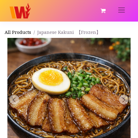
All Products
Japanese Kakuni 【Frozen】