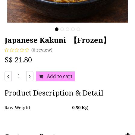
Japanese Kakuni 【Frozen】
(0 review)
S$
21.80
Add to cart
Product Description & Detail
Raw Weight
0.50
Kg